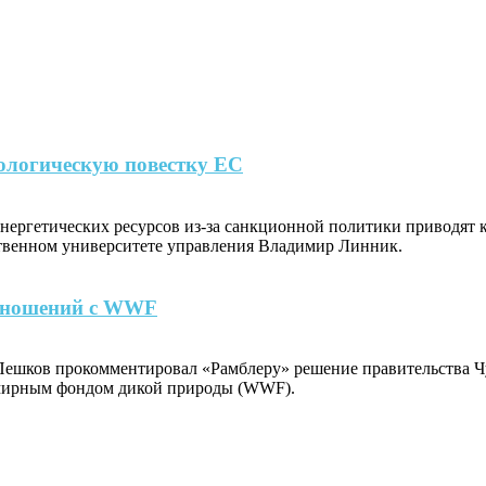
ологическую повестку ЕС
энергетических ресурсов из-за санкционной политики приводят
ственном университете управления Владимир Линник.
отношений с WWF
Пешков прокомментировал «Рамблеру» решение правительства Чу
емирным фондом дикой природы (WWF).