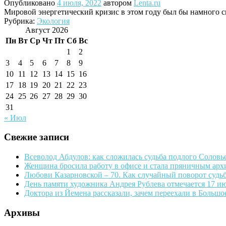
Опубликовано
4 июля, 2022
автором
Lenta.ru
Мировой энергетический кризис в этом году был бы намного си
Рубрика:
Экология
Август 2026
Пн
Вт
Ср
Чт
Пт
Сб
Вс
1
2
3
4
5
6
7
8
9
10
11
12
13
14
15
16
17
18
19
20
21
22
23
24
25
26
27
28
29
30
31
« Июл
Свежие записи
Всеволод Абдулов: как сложилась судьба подлого Соловье
Женщина бросила работу в офисе и стала пряничным арх
Любови Казарновской – 70. Как случайный поворот судь
День памяти художника Андрея Рублева отмечается 17 и
Доктора из Йемена рассказали, зачем переехали в Боль
Архивы