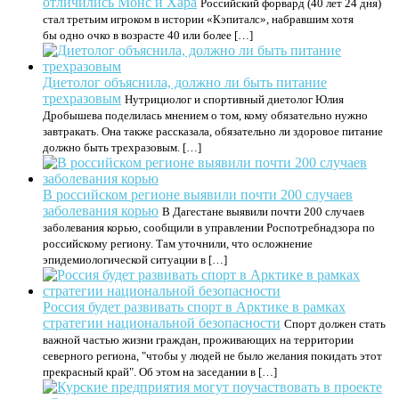
отличились Монс и Хара
Российский форвард (40 лет 24 дня)
стал третьим игроком в истории «Кэпиталс», набравшим хотя
бы одно очко в возрасте 40 или более […]
Диетолог объяснила, должно ли быть питание
трехразовым
Нутрициолог и спортивный диетолог Юлия
Дробышева поделилась мнением о том, кому обязательно нужно
завтракать. Она также рассказала, обязательно ли здоровое питание
должно быть трехразовым. […]
В российском регионе выявили почти 200 случаев
заболевания корью
В Дагестане выявили почти 200 случаев
заболевания корью, сообщили в управлении Роспотребнадзора по
российскому региону. Там уточнили, что осложнение
эпидемиологической ситуации в […]
Россия будет развивать спорт в Арктике в рамках
стратегии национальной безопасности
Спорт должен стать
важной частью жизни граждан, проживающих на территории
северного региона, "чтобы у людей не было желания покидать этот
прекрасный край". Об этом на заседании в […]