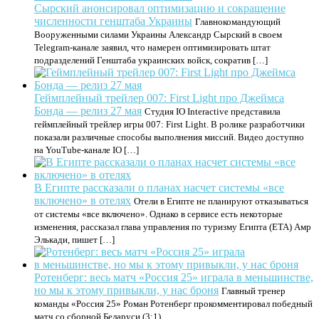
Сырский анонсировал оптимизацию и сокращение
численности генштаба Украины
Главнокомандующий
Вооруженными силами Украины Александр Сырский в своем
Telegram-канале заявил, что намерен оптимизировать штат
подразделений Генштаба украинских войск, сократив […]
Геймплейный трейлер 007: First Light про Джеймса
Бонда — релиз 27 мая
Студия IO Interactive представила
геймплейный трейлер игры 007: First Light. В ролике разработчики
показали различные способы выполнения миссий. Видео доступно
на YouTube-канале IO […]
В Египте рассказали о планах насчет системы «все
включено» в отелях
Отели в Египте не планируют отказываться
от системы «все включено». Однако в сервисе есть некоторые
изменения, рассказал глава управления по туризму Египта (ETA) Амр
Элькади, пишет […]
Ротенберг: весь матч «Россия 25» играла в меньшинстве,
но мы к этому привыкли, у нас броня
Главный тренер
команды «Россия 25» Роман Ротенберг прокомментировал победный
матч со сборной Беларуси (3:1).