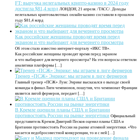
FT: выручка нелегальных крипто-казино в 2024 году
достигла $81,4 млрд
ЛОНДОН, 21 апреля. /ТАСС/. Доходы
нелегальных криптовалютных онлайн-казино составили в прошлом
году $81,4 млрд
Как российские женщины проводят время перед
экраном и что выбирают для вечернего просмотра
Об этом стало известно интернет-порталу «ИКС ТВ».
Как российские женщины проводят время перед экраном
и что выбирают для вечернего просмотра? На эти вопросы ответили
аналитики платформы […]
Тренер «ПСЖ» Энрике: мы играем в лиге фермеров
Главный тренер «ПСЖ» Луис Энрике высказался о выходе своей
команды в финал Лиги чемпионов, пошутив, что чемпионат Франции
является лигой фермеров, передает […]
В Кремле оценили планы США и Британии
противостоять России на рынке энергетики
Официальный
представитель Кремля Дмитрий Песков оценил планы США и
Британии противостоять России на рынке атомной энергетики. «Что
касается недобросовестной конкуренции, то и с ней […]