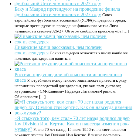
Баку и Мадрид претендуют на проведение финала
футбольной Лиги чемпионов в 2027 году
Союз
европейских футбольных ассоциаций (УЕФА) определил города,
которые претендуют на проведение финального матча Лиги
чемпионов в сезоне-2026/27. Об этом сообщила пресс-служба […]
Ливанские врачи рассказали, чем полезен
сок из сельдерея
Сок из сельдерея относится к числу наиболее
полезных для здоровья напитков.
Россиян предупредили об опасности испорченного
кваса
Употребление испорченного кваса может привести к ряду
неприятных последствий для здоровья, указала врач-диетолог,
нутрициолог «СМ-Клиника» Надежда Литвинова-Гразион.
Об опасности […]
«Я стыжусь того, кем стал» 70 лет назад родился лидер
Joy Division Иэн Кертис. Как он навсегда изменил рок-
музыку?
Ровно 70 лет назад, 15 июля 1956-го, на свет появился
вокалист группы Joy Division Иэн Кертис. Влияние пост-панк-