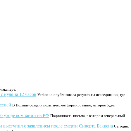
 эксперт.
 нуля за 12 часов
Verkor. io опубликовала результаты исследования, где
ссией
В Польше создали политическое формирование, которое будет
об уходе компании из РФ
Подлинность письма, в котором генеральный
 выступил с заявлением после смерти Сиверта Баккена
Сегодня,