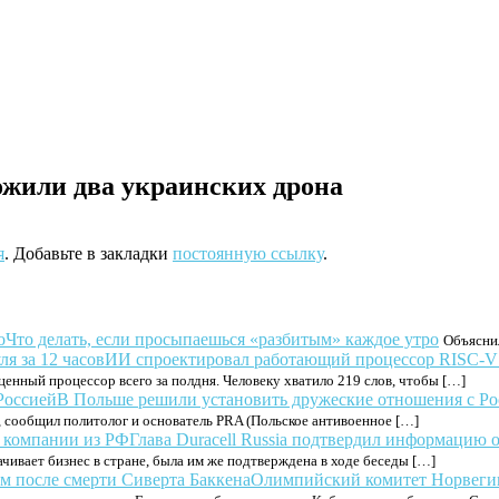
ожили два украинских дрона
я
. Добавьте в закладки
постоянную ссылку
.
Что делать, если просыпаешься «разбитым» каждое утро
Объяснил
ИИ спроектировал работающий процессор RISC-V с
енный процессор всего за полдня. Человеку хватило 219 слов, чтобы […]
В Польше решили установить дружеские отношения с Ро
 сообщил политолог и основатель PRA (Польское антивоенное […]
Глава Duracell Russia подтвердил информацию 
ачивает бизнес в стране, была им же подтверждена в ходе беседы […]
Олимпийский комитет Норвегии