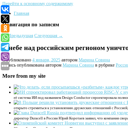
Перейти к основному содержимому
Главная
Навигация по записям
←
Предыдущая
Следующая
→
В небе над российским регионом уничт
Опубликовано
4 января, 2025
автором
Марина Совина
Запись опубликована автором
Марина Совина
в рубрике
Росси
More from my site
её система ИИ под названием Design Conductor спроектировала полноц
открыто стремиться к установлению дружеских отношений с Россией,
директор Duracell в России Юрий Коротаев заявил, что компания свор