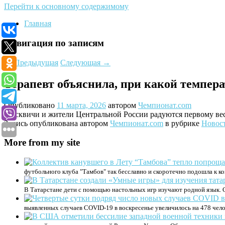
Перейти к основному содержимому
Главная
Навигация по записям
←
Предыдущая
Следующая
→
Терапевт объяснила, при какой темпер
Опубликовано
11 марта, 2026
автором
Чемпионат.com
Москвичи и жители Центральной России радуются первому вес
Запись опубликована автором
Чемпионат.com
в рубрике
Новос
More from my site
футбольного клуба "Тамбов" так бесславно и скоротечно подошла к ко
В Татарстане дети с помощью настольных игр изучают родной язык. 
выявленных случаев COVID-19 в воскресенье увеличилось на 478 челов