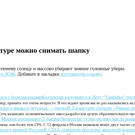
атуре можно снимать шапку
еннему солнцу и массово убирают зимние головные уборы.
ти ЗОЖ
. Добавьте в закладки
постоянную ссылку
.
Коллектив канувшего в Лету “Тамбова” теп
нцу, принять это очень непросто. В последнее время мы не раз оказывались на
В Татарстане создали «Умные иг
Сеть казанских полилингвальных школ разработала целую образовательную пр
Четвертые сутки подряд число нов
ека, или более чем 13%. С 12 февраля в Москве выявляли менее двух тысяч слу
В США отметили бессилие западной военн