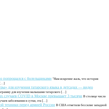
ло попрощался с болельщиками
"Нам искренне жаль, что история
 […]
ры» для изучения татарского языка в детсадах — видео
ограмму для изучения малышами татарского […]
ых случаев COVID в Москве превышает 3 тысячи
В столице число
чаев заболевания в сутки, эта […]
ой техники перед армией России
В США отметили бессилие западной