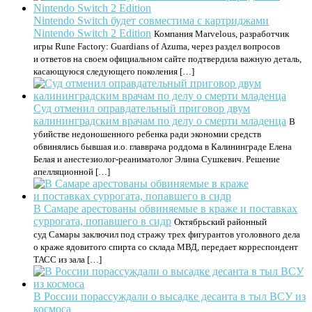
Nintendo Switch будет совместима с картриджами
Nintendo Switch 2 Edition
Компания Marvelous, разработчик
игры Rune Factory: Guardians of Azuma, через раздел вопросов
и ответов на своем официальном сайте подтвердила важную деталь,
касающуюся следующего поколения […]
Суд отменил оправдательный приговор двум
калининградским врачам по делу о смерти младенца
В
убийстве недоношенного ребенка ради экономии средств
обвинялись бывшая и.о. главврача роддома в Калининграде Елена
Белая и анестезиолог-реаниматолог Элина Сушкевич. Решение
апелляционной […]
В Самаре арестованы обвиняемые в краже и поставках
суррогата, попавшего в сидр
Октябрьский районный
суд Самары заключил под стражу трех фигурантов уголовного дела
о краже ядовитого спирта со склада МВД, передает корреспондент
ТАСС из зала […]
В России порассуждали о высадке десанта в тыл ВСУ из
космоса