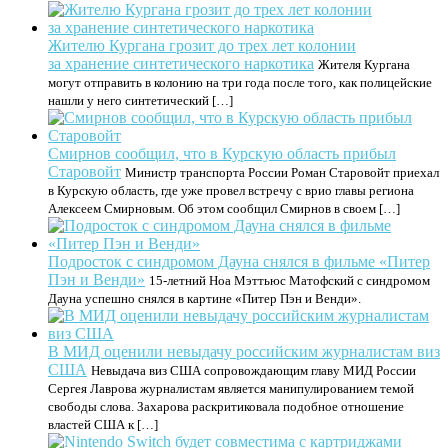
Жителю Кургана грозит до трех лет колонии
за хранение синтетического наркотика
Жителя Кургана
могут отправить в колонию на три года после того, как полицейские
нашли у него синтетический […]
Смирнов сообщил, что в Курскую область прибыл
Старовойт
Министр транспорта России Роман Старовойт приехал
в Курскую область, где уже провел встречу с врио главы региона
Алексеем Смирновым. Об этом сообщил Смирнов в своем […]
Подросток с синдромом Дауна снялся в фильме «Питер
Пэн и Венди»
15-летний Ноа Мэттьюс Матофский с синдромом
Дауна успешно снялся в картине «Питер Пэн и Венди».
В МИД оценили невыдачу российским журналистам виз
США
Невыдача виз США сопровождающим главу МИД России
Сергея Лаврова журналистам является манипулированием темой
свободы слова. Захарова раскритиковала подобное отношение
властей США к […]