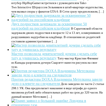
ютубер HipHopGamer встретился с руководителем Take-
Two Interactive Штрауссом Зельником в штаб-квартире издательства,
чем вызвал споры у фанатов GTA 6. В Сети сразу предположили, […]
Двух подростков задержали за осквернение 50
надгробий на российском кладбище
В Саратовской области
задержали двоих подростков в возрасте 12 и 13 лет, осквернивших и
разрушивших надгробия на кладбище. В отношении их родителей
составили административные […]
Мастер позволила девятилетней дочери сделать себе
тату и удивилась результату
Тату-мастер Кристин Флеминг
из Канады разрешила дочери Скарлетт нанести рисунок на свое
тело.
Против редактора DOXA Владимира Метелкина завели
дело о клевете на следователя
Дело заведено по части 2 статьи
298.1 УК. Она предполагает наказание в виде штрафа до одного
миллиона рублей либо обязательных работ на срок до 320 часов. На
данный момент Метелкин […]