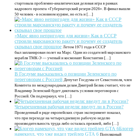
стартовала проблемно‑аналитическая деловая игра в рамках
кадрового проекта «Губернаторский резерв‑2026». В финал вышли
50 человек - в основном куряне, но есть и […]
«Марс явно непригоден для жизни» Как в СССР
строили марсианскую ракету и почему ее создатель
скрывал свое прошлое
Летом 1971 года в СССР
был запланирован полет на Марс. Один из создателей марсианского
корабля ТМК-Э — ученый и космонавт Константин […]
В Госдуме высказались о позиции Зеленского по
переговорам с Россией
Депутат Госдумы от Севастополя, член
Комитета по международным делам Дмитрий Белик считает, что не
Владимир Зеленский будет диктовать условия переговоров с
Россией. Он подчеркнул, что […]
Четырехневная рабочая неделя: введут ли в России?
Проведенный в ряде европейских стран эксперимент показал,
что при переходе на четырехдневную рабочую неделю
производительность труда либо осталась прежней, либо […]
Блогер
намекнул, что уже видел трейлер GTA 6
Популярный