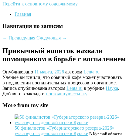
Перейти к основному содержимому
Главная
Навигация по записям
←
Предыдущая
Следующая
→
Привычный напиток назвали
помощником в борьбе с воспалением
Опубликовано
11 марта, 2026
автором
Lenta.ru
Ученые выяснили, что обычный кофе может участвовать
в подавлении воспалительных процессов в организме.
Запись опубликована автором
Lenta.ru
в рубрике
Наука
.
Добавьте в закладки
постоянную ссылку
.
More from my site
50 финалистов «Губернаторского резерва‑2026»
участвуют в деловой игре в Курске
В Курской области