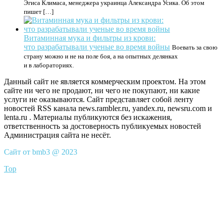
Эгиса Климаса, менеджера украинца Александра Усика. Об этом
пишет […]
Витаминная мука и фильтры из крови:
что разрабатывали ученые во время войны
Воевать за свою
страну можно и не на поле боя, а на опытных делянках
и в лабораториях.
Данный сайт не является коммерческим проектом. На этом
сайте ни чего не продают, ни чего не покупают, ни какие
услуги не оказываются. Сайт представляет собой ленту
новостей RSS канала news.rambler.ru, yandex.ru, newsru.com и
lenta.ru . Материалы публикуются без искажения,
ответственность за достоверность публикуемых новостей
Администрация сайта не несёт.
Сайт от bmb3 @ 2023
Top