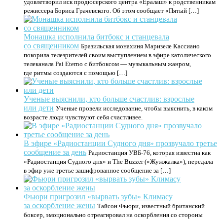
удовлетворил иск продюсерского центра «Ералаш» к родственникам
режиссера Бориса Грачевского. Об этом сообщает «Пятый […]
Монашка исполнила битбокс и станцевала
со священником
Бразильская монахиня Маризеле Кассиано
покорила телезрителей своим выступлением в эфире католического
телеканала Pai Eterno с битбоксом — музыкальным жанром,
где ритмы создаются с помощью […]
Ученые выяснили, кто больше счастлив: взрослые
или дети
Ученые провели исследование, чтобы выяснить, в каком
возрасте люди чувствуют себя счастливее.
В эфире «Радиостанции Судного дня» прозвучало третье
сообщение за день
Радиостанция УВБ-76, которая известна как
«Радиостанция Судного дня» и The Buzzer («Жужжалка»), передала
в эфир уже третье зашифрованное сообщение за […]
Фьюри пригрозил «вырвать зубы» Климасу
за оскорбление жены
Тайсон Фьюри, известный британский
боксер, эмоционально отреагировал на оскорбления со стороны