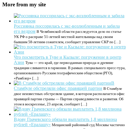
More from my site
Россиянка поссорилась с экс-возлюбленным и забила
его ведром
В Челябинской области расследуется дело по статье
УК РФ о расправе 51-летней местной жительницы над своим
бывшим 58-летним сожителем, сообщает управление СКР по […]
Что посмотреть в Туве и Кызыле: погружение в центр
Азии
Тува — это край, где первозданная природа и древние
традиции сливаются в гармонии. В рамках специального пресс-тура,
организованного Русским географическим обществом (РГО),
«Рамблер» […]
В
Стамбуле обстреляли офис правящей партии
В Стамбуле
двое неизвестных обстреляли здание, в котором располагается офис
правящей партии страны — Партии справедливости и развития. Об
этом в воскресенье, 23 апреля, сообщает […]
Вдову Грачевского обязали выплатить 1,8 миллиона
рублей «Ералашу»
Мещанский районный суд Москвы частично