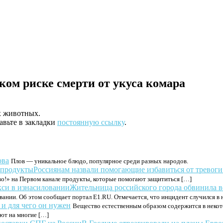
ком риске смерти от укуса комара
х животных.
авьте в закладки
постоянную ссылку
.
ова
Плов — уникальное блюдо, популярное среди разных народов.
Россиянам назвали помогающие избавиться от тревог
о!» на Первом канале продукты, которые помогают защититься […]
Жительница российского города обвинила в
овании. Об этом сообщает портал E1.RU. Отмечается, что инцидент случился в 
 и для чего он нужен
Вещество естественным образом содержится в неко
ют на многие […]