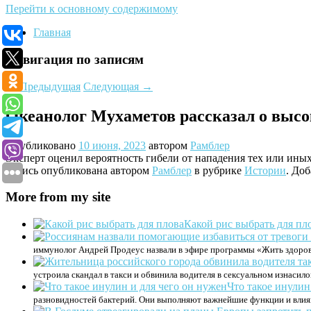
Перейти к основному содержимому
Главная
Навигация по записям
←
Предыдущая
Следующая
→
Океанолог Мухаметов рассказал о высо
Опубликовано
10 июня, 2023
автором
Рамблер
Эксперт оценил вероятность гибели от нападения тех или ины
Запись опубликована автором
Рамблер
в рубрике
Истории
. Доб
More from my site
Какой рис выбрать для пл
иммунолог Андрей Продеус назвали в эфире программы «Жить здоров
устроила скандал в такси и обвинила водителя в сексуальном изнасил
Что такое инулин
разновидностей бактерий. Они выполняют важнейшие функции и влия