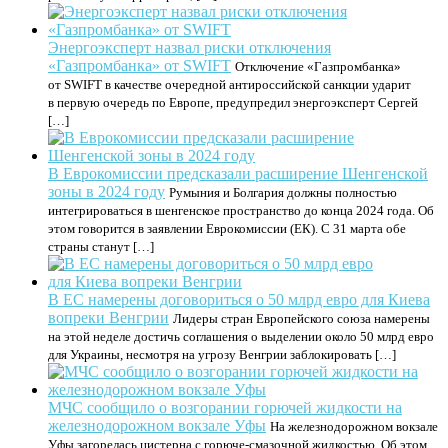
Энергоэксперт назвал риски отключения
«Газпромбанка» от SWIFT
Отключение «Газпромбанка»
от SWIFT в качестве очередной антироссийской санкции ударит
в первую очередь по Европе, предупредил энергоэксперт Сергей
[…]
В Еврокомиссии предсказали расширение Шенгенской
зоны в 2024 году
Румыния и Болгария должны полностью
интегрироваться в шенгенское пространство до конца 2024 года. Об
этом говорится в заявлении Еврокомиссии (ЕК). С 31 марта обе
страны станут […]
В ЕС намерены договориться о 50 млрд евро для Киева
вопреки Венгрии
Лидеры стран Европейского союза намерены
на этой неделе достичь соглашения о выделении около 50 млрд евро
для Украины, несмотря на угрозу Венгрии заблокировать […]
МЧС сообщило о возгорании горючей жидкости на
железнодорожном вокзале Уфы
На железнодорожном вокзале
Уфы загорелась цистерна с горюче-смазочной жидкостью. Об этом