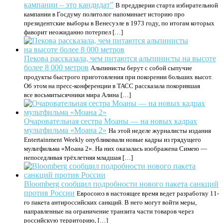
кампании – это кандидат”
В преддверии старта избирательной
кампании в Госдуму политолог напоминает историю про
президентские выборы в Венесуэле в 1973 году, по итогам которых
фаворит неожиданно потерпел […]
Пекова рассказала, чем питаются альпинисты на высоте
более 8 000 метров
Альпинисты берут с собой сыпучие
продукты быстрого приготовления при покорении больших высот.
Об этом на пресс-конференции в ТАСС рассказала покорившая
все восьмитысячники мира Алина […]
Очаровательная сестра Моаны — на новых кадрах
мультфильма «Моана 2»
На этой неделе журналисты издания
Entertainment Weekly опубликовали новые кадры из грядущего
мультфильма «Моана 2». На них оказалась изображена Симею —
непоседливая трёхлетняя младшая […]
Bloomberg сообщил подробности нового пакета санкций
против России
Евросоюз в настоящее время ведет разработку 11-
го пакета антироссийских санкций. В него могут войти меры,
направленные на ограничение транзита части товаров через
российскую территорию, […]