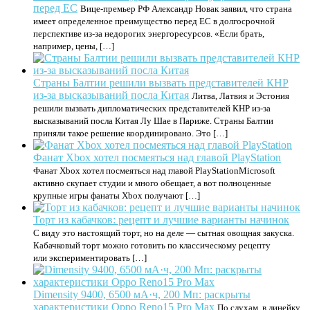
перед ЕС
Вице-премьер РФ Александр Новак заявил, что страна
имеет определенное преимущество перед ЕС в долгосрочной
перспективе из-за недорогих энергоресурсов. «Если брать,
например, цены, […]
Страны Балтии решили вызвать представителей КНР
из-за высказываний посла Китая
Литва, Латвия и Эстония
решили вызвать дипломатических представителей КНР из-за
высказываний посла Китая Лу Шае в Париже. Страны Балтии
приняли такое решение координировано. Это […]
Фанат Xbox хотел посмеяться над главой PlayStation
Фанат Xbox хотел посмеяться над главой PlayStationMicrosoft
активно скупает студии и много обещает, а вот полноценные
крупные игры фанаты Xbox получают […]
Торт из кабачков: рецепт и лучшие варианты начинок
С виду это настоящий торт, но на деле — сытная овощная закуска.
Кабачковый торт можно готовить по классическому рецепту
или экспериментировать […]
Dimensity 9400, 6500 мА·ч, 200 Мп: раскрыты
характеристики Oppo Reno15 Pro Max
По слухам, в линейку