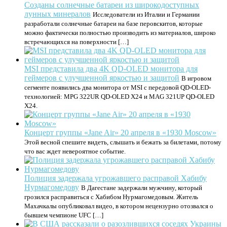
Созданы солнечные батареи из широкодоступных
лунных минералов
Исследователи из Италии и Германии
разработали солнечные батареи на базе перовскитов, которые
можно фактически полностью производить из материалов, широко
встречающихся на поверхности […]
MSI представила два 4K QD-OLED монитора для
геймеров с улучшенной яркостью и защитой
В игровом
сегменте появились два монитора от MSI с передовой QD-OLED-
технологией: MPG 322UR QD-OLED X24 и MAG 321UP QD-OLED
X24.
Концерт группы «Jane Air» 20 апреля в «1930 Moscow»
Этой весной спешите видеть, слышать и бежать за билетами, потому
что вас ждет невероятное событие.
Полиция задержала угрожавшего расправой Хабибу
Нурмагомедову
В Дагестане задержали мужчину, который
грозился расправиться с Хабибом Нурмагомедовым. Житель
Махачкалы опубликовал видео, в котором нецензурно отозвался о
бывшем чемпионе UFC […]