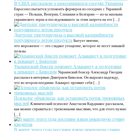
В США рассказали о разозлившихся соседях Украины
Евросоюз пытается успокоить фермеров из соседних с Украиной
стран — Польши, Венгрии, Словакии и Болгарии — из-за наплыва
украинского зерна и последовавшего за этим запрета на его […]
Диетолог предупредила о высокой калорийности
популярного летом продукта
Бытует мнение,
что мороженое — это сладкое угощение, которое не несет никакой
пользы.
Украинский боксер поможет Альваресу в подготовке
к реваншу с Биволом
Украинский боксер Александр Гвоздик
рассказал в интервью Дмитрием Биволом. Он выразил надежду,
что во втором поединке Альварес проявит себя […]
Психолог объяснила, как остановить поток тревожных
мыслей
Клинический психолог Анастасия Кардиакос рассказала,
как можно справиться с тревожными мыслями, что для этого нужно
[…]
В марте этого года россияне взяли рекордную сумму