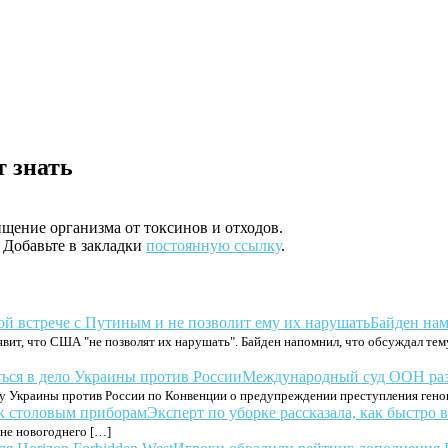
т знать
щение организма от токсинов и отходов.
. Добавьте в закладки
постоянную ссылку
.
Байден нам
ит, что США "не позволят их нарушать". Байден напомнил, что обсуждал тем
Международный суд ООН разр
Украины против России по Конвенции о предупреждении преступления геноци
Эксперт по уборке рассказала, как быстро
не новогоднего […]