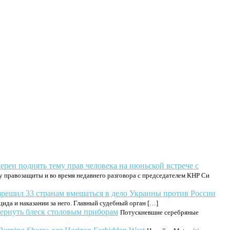
ерен поднять тему прав человека на июньской встрече с
у правозащиты и во время недавнего разговора с председателем КНР Си
ешил 33 странам вмешаться в дело Украины против России
да и наказании за него. Главный судебный орган […]
 вернуть блеск столовым приборам
Потускневшие серебряные