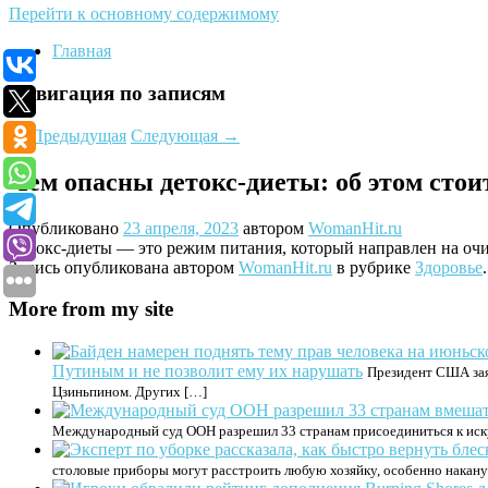
Перейти к основному содержимому
Главная
Навигация по записям
←
Предыдущая
Следующая
→
Чем опасны детокс-диеты: об этом стои
Опубликовано
23 апреля, 2023
автором
WomanHit.ru
Детокс-диеты — это режим питания, который направлен на очи
Запись опубликована автором
WomanHit.ru
в рубрике
Здоровье
More from my site
Путиным и не позволит ему их нарушать
Президент США заяв
Цзиньпином. Других […]
Международный суд ООН разрешил 33 странам присоединиться к иску 
столовые приборы могут расстроить любую хозяйку, особенно накану